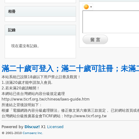
相冊
記錄
留言
現在還沒有記錄。
滿二十歲可登入
；
滿二十歲可註冊
；
未滿
本站系統已設限18歲以下用戶禁止註冊及觀賞！
1.須滿20歲才能申請加入會員.
2.若未滿20歲請離開！
本網站已依台灣網站內容分級規定處理
http://www.ticrf.org.tw/chinese/laws-guide.htm
所連結之背後說明如下：
根據「電腦網路內容分級處理辦法」修正條文第六條第三款規定， 已於網站首頁或
台灣網站分級推廣基金會TICRF網站：http://www.ticrf.org.tw
Powered by
Discuz!
X1
Licensed
© 2001-2010
Comsenz Inc.