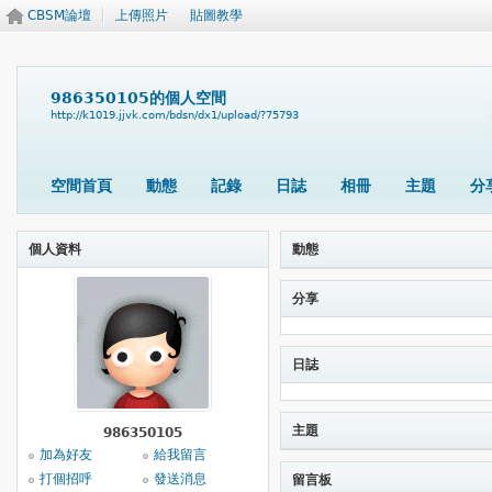
CBSM論壇
上傳照片
貼圖教學
986350105的個人空間
http://k1019.jjvk.com/bdsn/dx1/upload/?75793
空間首頁
動態
記錄
日誌
相冊
主題
分
個人資料
動態
分享
日誌
主題
986350105
加為好友
給我留言
打個招呼
發送消息
留言板