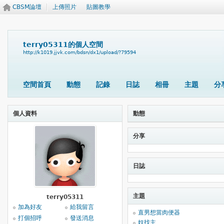
CBSM論壇
上傳照片
貼圖教學
terry05311的個人空間
http://k1019.jjvk.com/bdsn/dx1/upload/?79594
空間首頁
動態
記錄
日誌
相冊
主題
分
個人資料
動態
分享
日誌
主題
terry05311
加為好友
給我留言
直男想當肉便器
打個招呼
發送消息
奴找主