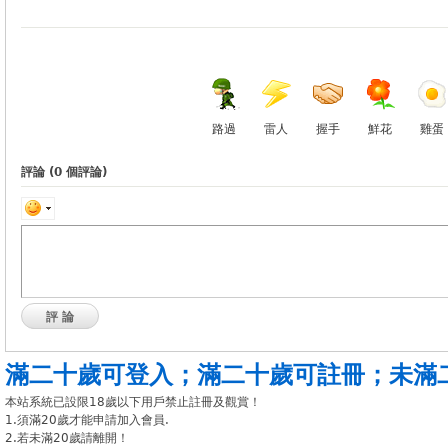
路過
雷人
握手
鮮花
雞蛋
評論 (
0
個評論)
評論
滿二十歲可登入
；
滿二十歲可註冊
；
未滿
本站系統已設限18歲以下用戶禁止註冊及觀賞！
1.須滿20歲才能申請加入會員.
2.若未滿20歲請離開！