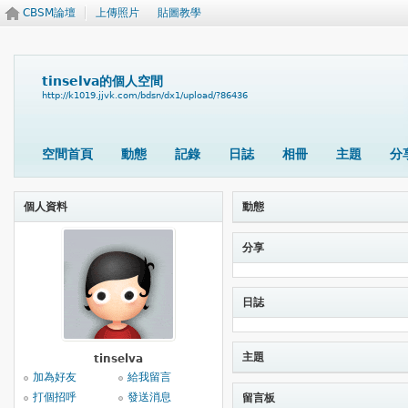
CBSM論壇
上傳照片
貼圖教學
tinselva的個人空間
http://k1019.jjvk.com/bdsn/dx1/upload/?86436
空間首頁
動態
記錄
日誌
相冊
主題
分
個人資料
動態
分享
日誌
主題
tinselva
加為好友
給我留言
打個招呼
發送消息
留言板