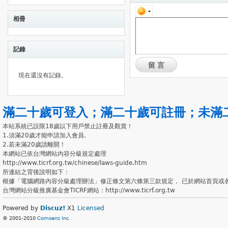
相冊
記錄
留言
現在還沒有記錄。
滿二十歲可登入
；
滿二十歲可註冊
；
未滿
本站系統已設限18歲以下用戶禁止註冊及觀賞！
1.須滿20歲才能申請加入會員.
2.若未滿20歲請離開！
本網站已依台灣網站內容分級規定處理
http://www.ticrf.org.tw/chinese/laws-guide.htm
所連結之背後說明如下：
根據「電腦網路內容分級處理辦法」修正條文第六條第三款規定， 已於網站首頁或
台灣網站分級推廣基金會TICRF網站：http://www.ticrf.org.tw
Powered by
Discuz!
X1
Licensed
© 2001-2010
Comsenz Inc.