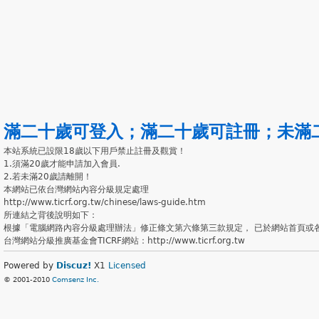
滿二十歲可登入
；
滿二十歲可註冊
；
未滿
本站系統已設限18歲以下用戶禁止註冊及觀賞！
1.須滿20歲才能申請加入會員.
2.若未滿20歲請離開！
本網站已依台灣網站內容分級規定處理
http://www.ticrf.org.tw/chinese/laws-guide.htm
所連結之背後說明如下：
根據「電腦網路內容分級處理辦法」修正條文第六條第三款規定， 已於網站首頁或
台灣網站分級推廣基金會TICRF網站：http://www.ticrf.org.tw
Powered by
Discuz!
X1
Licensed
© 2001-2010
Comsenz Inc.