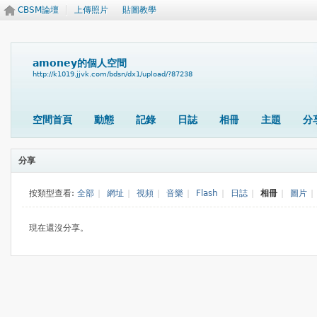
CBSM論壇
上傳照片
貼圖教學
amoney的個人空間
http://k1019.jjvk.com/bdsn/dx1/upload/?87238
空間首頁
動態
記錄
日誌
相冊
主題
分
分享
按類型查看:
全部
|
網址
|
視頻
|
音樂
|
Flash
|
日誌
|
相冊
|
圖片
|
現在還沒分享。