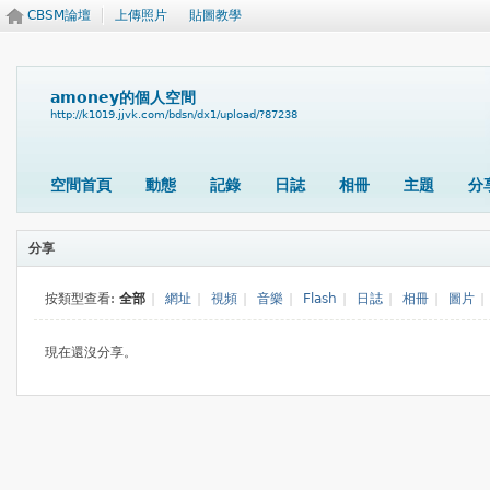
CBSM論壇
上傳照片
貼圖教學
amoney的個人空間
http://k1019.jjvk.com/bdsn/dx1/upload/?87238
空間首頁
動態
記錄
日誌
相冊
主題
分
分享
按類型查看:
全部
|
網址
|
視頻
|
音樂
|
Flash
|
日誌
|
相冊
|
圖片
|
現在還沒分享。