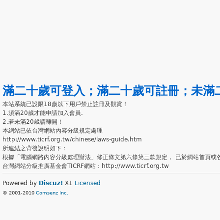
滿二十歲可登入
；
滿二十歲可註冊
；
未滿
本站系統已設限18歲以下用戶禁止註冊及觀賞！
1.須滿20歲才能申請加入會員.
2.若未滿20歲請離開！
本網站已依台灣網站內容分級規定處理
http://www.ticrf.org.tw/chinese/laws-guide.htm
所連結之背後說明如下：
根據「電腦網路內容分級處理辦法」修正條文第六條第三款規定， 已於網站首頁或
台灣網站分級推廣基金會TICRF網站：http://www.ticrf.org.tw
Powered by
Discuz!
X1
Licensed
© 2001-2010
Comsenz Inc.