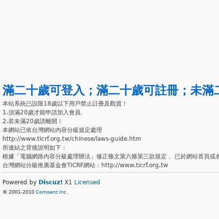
滿二十歲可登入
；
滿二十歲可註冊
；
未滿
本站系統已設限18歲以下用戶禁止註冊及觀賞！
1.須滿20歲才能申請加入會員.
2.若未滿20歲請離開！
本網站已依台灣網站內容分級規定處理
http://www.ticrf.org.tw/chinese/laws-guide.htm
所連結之背後說明如下：
根據「電腦網路內容分級處理辦法」修正條文第六條第三款規定， 已於網站首頁或
台灣網站分級推廣基金會TICRF網站：http://www.ticrf.org.tw
Powered by
Discuz!
X1
Licensed
© 2001-2010
Comsenz Inc.