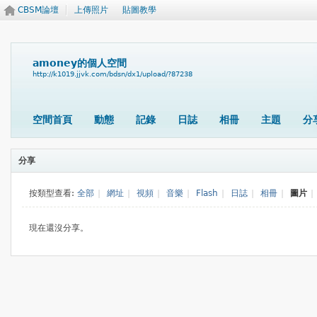
CBSM論壇
上傳照片
貼圖教學
amoney的個人空間
http://k1019.jjvk.com/bdsn/dx1/upload/?87238
空間首頁
動態
記錄
日誌
相冊
主題
分
分享
按類型查看:
全部
|
網址
|
視頻
|
音樂
|
Flash
|
日誌
|
相冊
|
圖片
|
現在還沒分享。