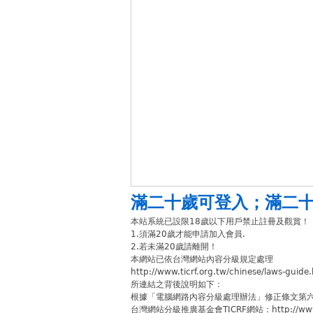
滿二十歲可登入
；
滿二
本站系統已設限18歲以下用戶禁止註冊及觀賞！
1.須滿20歲才能申請加入會員.
2.若未滿20歲請離開！
本網站已依台灣網站內容分級規定處理
http://www.ticrf.org.tw/chinese/laws-guide
所連結之背後說明如下：
根據「電腦網路內容分級處理辦法」修正條文第
台灣網站分級推廣基金會TICRF網站：http://www.ti