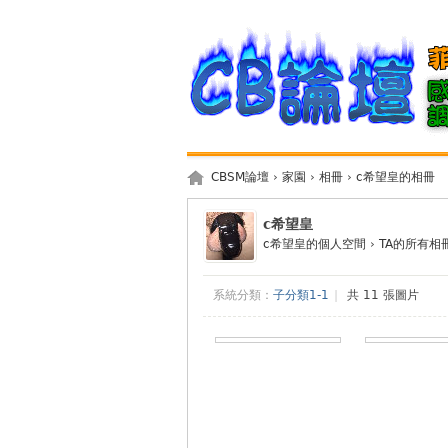
CBSM論壇
›
家園
›
相冊
›
c希望皇的相冊
c希望皇
c希望皇的個人空間
›
TA的所有相
系統分類：
子分類1-1
|
共 11 張圖片