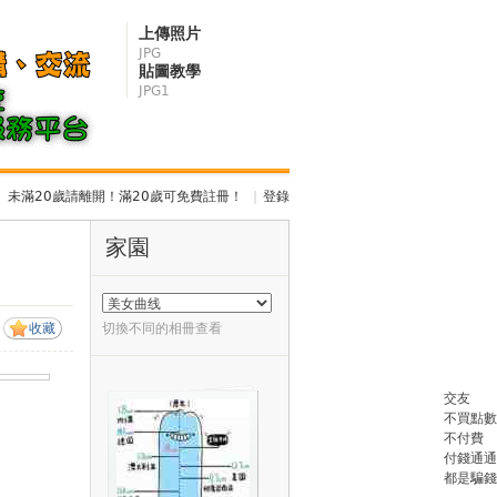
上傳照片
JPG
貼圖教學
JPG1
未滿20歲請離開！滿20歲可免費註冊！
|
登錄
家園
收藏
切換不同的相冊查看
交友
不買點數
不付費
付錢通通
都是騙錢