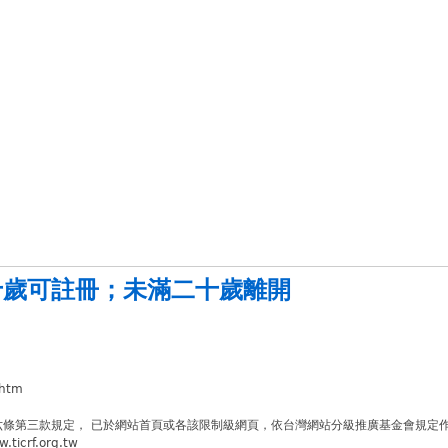
十歲可註冊
；
未滿二十歲離開
.htm
六條第三款規定， 已於網站首頁或各該限制級網頁，依台灣網站分級推廣基金會規定
crf.org.tw