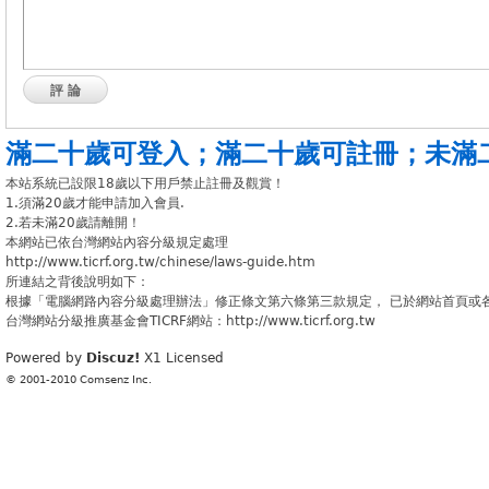
評論
滿二十歲可登入
；
滿二十歲可註冊
；
未滿
本站系統已設限18歲以下用戶禁止註冊及觀賞！
1.須滿20歲才能申請加入會員.
2.若未滿20歲請離開！
本網站已依台灣網站內容分級規定處理
http://www.ticrf.org.tw/chinese/laws-guide.htm
所連結之背後說明如下：
根據「電腦網路內容分級處理辦法」修正條文第六條第三款規定， 已於網站首頁或
台灣網站分級推廣基金會TICRF網站：http://www.ticrf.org.tw
Powered by
Discuz!
X1
Licensed
© 2001-2010
Comsenz Inc.