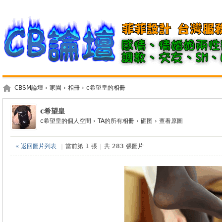
CBSM論壇
›
家園
›
相冊
›
c希望皇的相冊
c希望皇
c希望皇的個人空間
›
TA的所有相冊
›
砸图
›
查看原圖
« 返回圖片列表
|
當前第 1 張
|
共 283 張圖片