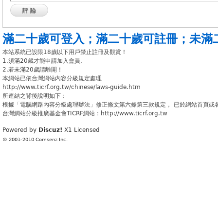
評論
滿二十歲可登入
；
滿二十歲可註冊
；
未滿
本站系統已設限18歲以下用戶禁止註冊及觀賞！
1.須滿20歲才能申請加入會員.
2.若未滿20歲請離開！
本網站已依台灣網站內容分級規定處理
http://www.ticrf.org.tw/chinese/laws-guide.htm
所連結之背後說明如下：
根據「電腦網路內容分級處理辦法」修正條文第六條第三款規定， 已於網站首頁或
台灣網站分級推廣基金會TICRF網站：http://www.ticrf.org.tw
Powered by
Discuz!
X1
Licensed
© 2001-2010
Comsenz Inc.