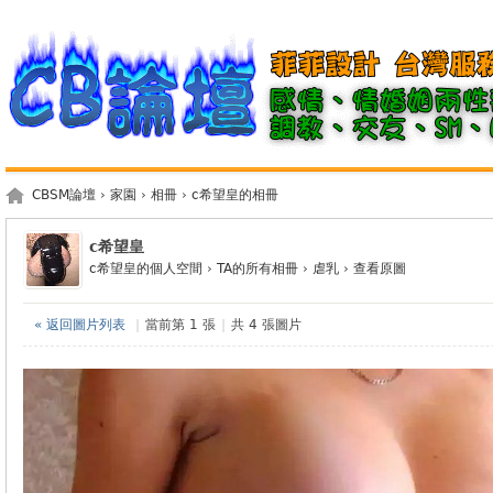
CBSM論壇
›
家園
›
相冊
›
c希望皇的相冊
c希望皇
c希望皇的個人空間
›
TA的所有相冊
›
虐乳
›
查看原圖
« 返回圖片列表
|
當前第 1 張
|
共 4 張圖片