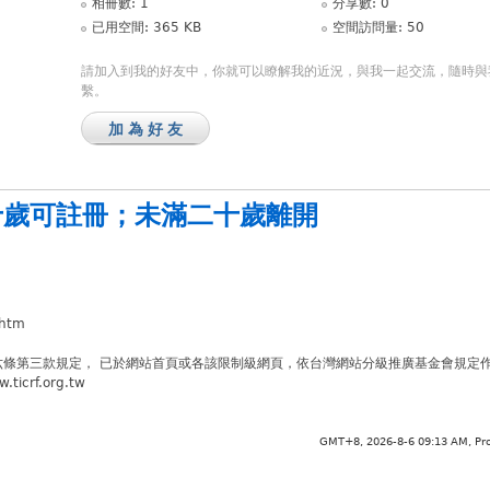
相冊數: 1
分享數: 0
已用空間: 365 KB
空間訪問量: 50
請加入到我的好友中，你就可以瞭解我的近況，與我一起交流，隨時與
繫。
加為好友
十歲可註冊
；
未滿二十歲離開
.htm
六條第三款規定， 已於網站首頁或各該限制級網頁，依台灣網站分級推廣基金會規定
crf.org.tw
GMT+8, 2026-8-6 09:13 AM,
Pr