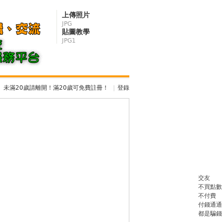
上傳照片
JPG
貼圖教學
JPG1
未滿20歲請離開！滿20歲可免費註冊！
|
登錄
交友
不買點數
不付費
付錢通通
都是騙錢