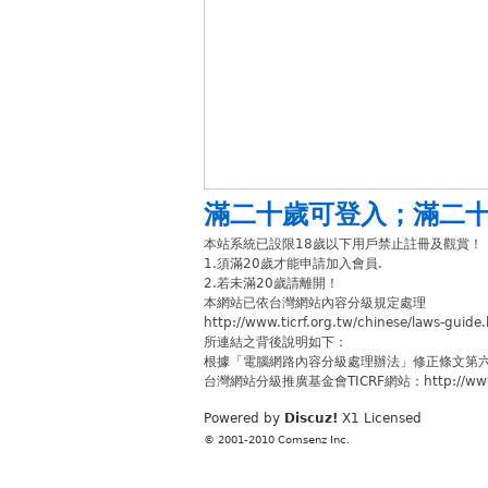
滿二十歲可登入
；
滿二
本站系統已設限18歲以下用戶禁止註冊及觀賞！
1.須滿20歲才能申請加入會員.
2.若未滿20歲請離開！
本網站已依台灣網站內容分級規定處理
http://www.ticrf.org.tw/chinese/laws-guide
所連結之背後說明如下：
根據「電腦網路內容分級處理辦法」修正條文第
台灣網站分級推廣基金會TICRF網站：http://www.ti
Powered by
Discuz!
X1
Licensed
© 2001-2010
Comsenz Inc.