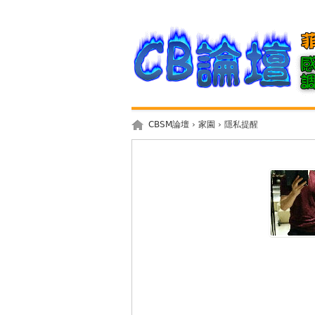
CBSM論壇
›
家園
› 隱私提醒