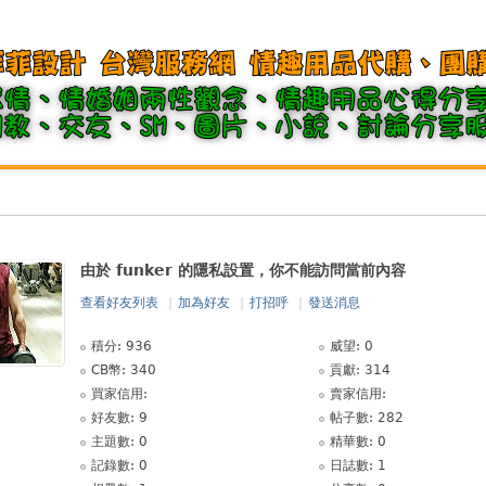
由於 funker 的隱私設置，你不能訪問當前內容
查看好友列表
|
加為好友
|
打招呼
|
發送消息
積分: 936
威望: 0
CB幣: 340
貢獻: 314
買家信用:
賣家信用:
好友數: 9
帖子數: 282
主題數: 0
精華數: 0
記錄數: 0
日誌數: 1