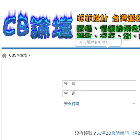
UID/用戶名/Email
CBSM論壇
›
帳 號 ：
密 碼 ：
安全提問
沒有帳號？
未滿20歲請離開！滿