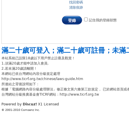
找回密碼
清除痕跡
記住我的登錄狀態
登錄
滿二十歲可登入
；
滿二十歲可註冊
；
未滿
本站系統已設限18歲以下用戶禁止註冊及觀賞！
1.須滿20歲才能申請加入會員.
2.若未滿20歲請離開！
本網站已依台灣網站內容分級規定處理
http://www.ticrf.org.tw/chinese/laws-guide.htm
所連結之背後說明如下：
根據「電腦網路內容分級處理辦法」修正條文第六條第三款規定， 已於網站首頁或
台灣網站分級推廣基金會TICRF網站：http://www.ticrf.org.tw
Powered by
Discuz!
X1
Licensed
© 2001-2010
Comsenz Inc.