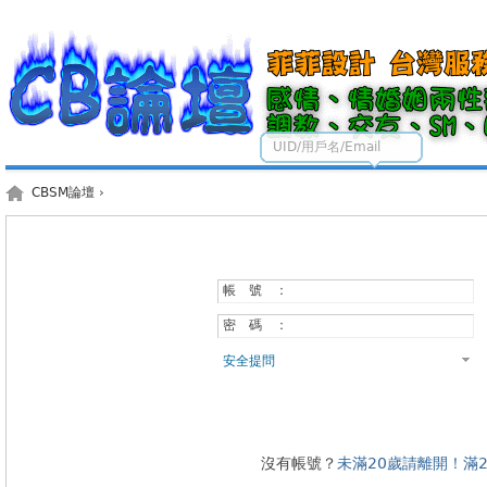
UID/用戶名/Email
CBSM論壇
›
帳 號 ：
密 碼 ：
安全提問
沒有帳號？
未滿20歲請離開！滿