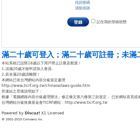
找回密碼
清除痕跡
記住我的登錄狀態
登錄
滿二十歲可登入
；
滿二十歲可註冊
；
未滿
本站系統已設限18歲以下用戶禁止註冊及觀賞！
1.須滿20歲才能申請加入會員.
2.若未滿20歲請離開！
本網站已依台灣網站內容分級規定處理
http://www.ticrf.org.tw/chinese/laws-guide.htm
所連結之背後說明如下：
根據「電腦網路內容分級處理辦法」修正條文第六條第三款規定， 已於網站首頁或
台灣網站分級推廣基金會TICRF網站：http://www.ticrf.org.tw
Powered by
Discuz!
X1
Licensed
© 2001-2010
Comsenz Inc.