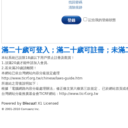
找回密碼
清除痕跡
記住我的登錄狀態
登錄
滿二十歲可登入
；
滿二十歲可註冊
；
未滿
本站系統已設限18歲以下用戶禁止註冊及觀賞！
1.須滿20歲才能申請加入會員.
2.若未滿20歲請離開！
本網站已依台灣網站內容分級規定處理
http://www.ticrf.org.tw/chinese/laws-guide.htm
所連結之背後說明如下：
根據「電腦網路內容分級處理辦法」修正條文第六條第三款規定， 已於網站首頁或
台灣網站分級推廣基金會TICRF網站：http://www.ticrf.org.tw
Powered by
Discuz!
X1
Licensed
© 2001-2010
Comsenz Inc.