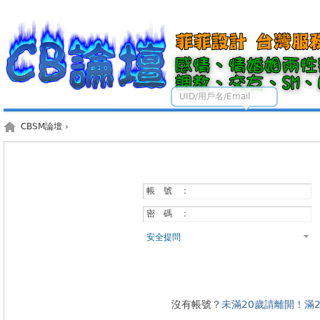
UID/用戶名/Email
CBSM論壇
›
帳 號 ：
密 碼 ：
安全提問
沒有帳號？
未滿20歲請離開！滿