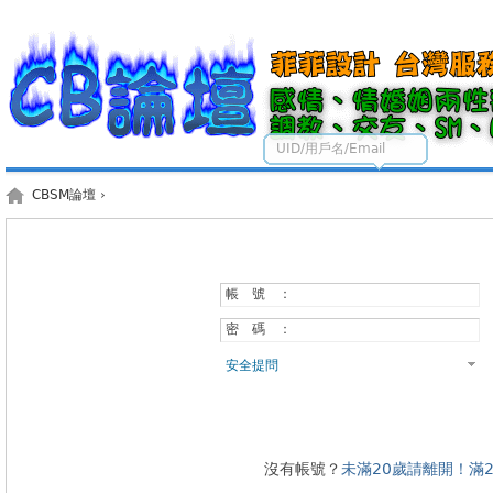
UID/用戶名/Email
CBSM論壇
›
帳 號 ：
密 碼 ：
安全提問
沒有帳號？
未滿20歲請離開！滿