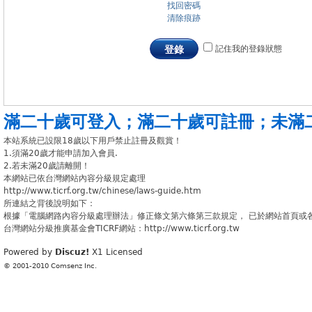
找回密碼
清除痕跡
記住我的登錄狀態
登錄
滿二十歲可登入
；
滿二十歲可註冊
；
未滿
本站系統已設限18歲以下用戶禁止註冊及觀賞！
1.須滿20歲才能申請加入會員.
2.若未滿20歲請離開！
本網站已依台灣網站內容分級規定處理
http://www.ticrf.org.tw/chinese/laws-guide.htm
所連結之背後說明如下：
根據「電腦網路內容分級處理辦法」修正條文第六條第三款規定， 已於網站首頁或
台灣網站分級推廣基金會TICRF網站：http://www.ticrf.org.tw
Powered by
Discuz!
X1
Licensed
© 2001-2010
Comsenz Inc.