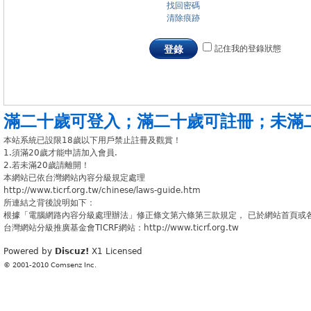
找回密碼
清除痕跡
記住我的登錄狀態
登錄
滿二十歲可登入
；
滿二十歲可註冊
；
未滿
本站系統已設限18歲以下用戶禁止註冊及觀賞！
1.須滿20歲才能申請加入會員.
2.若未滿20歲請離開！
本網站已依台灣網站內容分級規定處理
http://www.ticrf.org.tw/chinese/laws-guide.htm
所連結之背後說明如下：
根據「電腦網路內容分級處理辦法」修正條文第六條第三款規定， 已於網站首頁或
台灣網站分級推廣基金會TICRF網站：http://www.ticrf.org.tw
Powered by
Discuz!
X1
Licensed
© 2001-2010
Comsenz Inc.