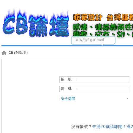
UID/用戶名/Email
CBSM論壇
›
帳 號 ：
密 碼 ：
安全提問
沒有帳號？
未滿20歲請離開！滿