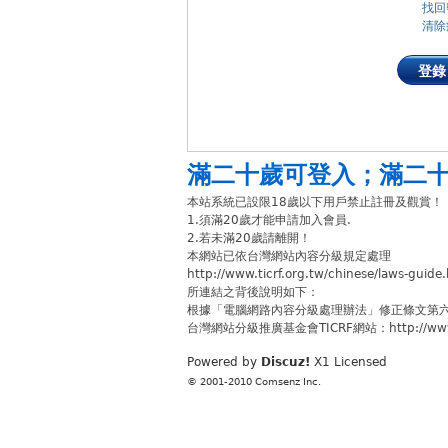
找回
清除
登錄
滿二十歲可登入
；
滿二
本站系統已設限18歲以下用戶禁止註冊及觀賞！
1.須滿20歲才能申請加入會員.
2.若未滿20歲請離開！
本網站已依台灣網站內容分級規定處理
http://www.ticrf.org.tw/chinese/laws-guide
所連結之背後說明如下：
根據「電腦網路內容分級處理辦法」修正條文第
台灣網站分級推廣基金會TICRF網站：http://www.ti
Powered by
Discuz!
X1
Licensed
© 2001-2010
Comsenz Inc.