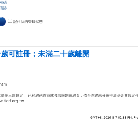
密碼
痕跡
記住我的登錄狀態
十歲可註冊
；
未滿二十歲離開
.htm
六條第三款規定， 已於網站首頁或各該限制級網頁，依台灣網站分級推廣基金會規定
crf.org.tw
GMT+8, 2026-8-7 01:38 PM,
Pr