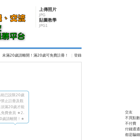
上傳照片
JPG
貼圖教學
JPG1
未滿20歲請離開！滿20歲可免費註冊！
|
登錄
統已設限20歲
戶禁止註冊及觀
.須滿20歲才能
交友
免費會員 ★2.
不買點數
0歲請離開！★
不付費
付錢通通
都是騙錢