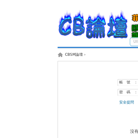
U
CBSM論壇
›
帳 號 ：
密 碼 ：
安全提問
沒