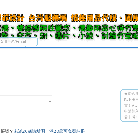
ID/用戶名/Email
★本站系
以下用
賞！★1
申請加入
若未滿2
有帳號？
未滿20歲請離開！滿20歲可免費註冊！