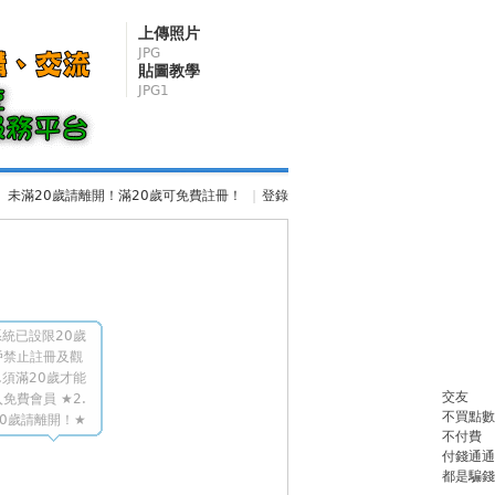
上傳照片
JPG
貼圖教學
JPG1
未滿20歲請離開！滿20歲可免費註冊！
|
登錄
統已設限20歲
戶禁止註冊及觀
.須滿20歲才能
交友
免費會員 ★2.
不買點數
0歲請離開！★
不付費
付錢通通
都是騙錢