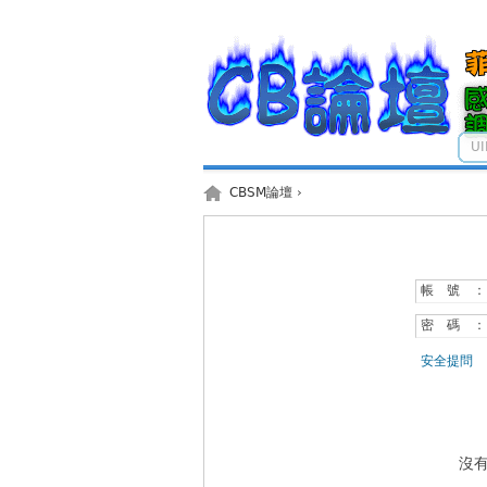
U
CBSM論壇
›
帳 號 ：
密 碼 ：
安全提問
沒