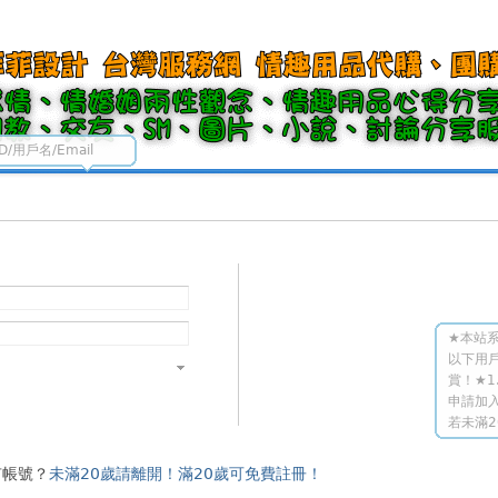
ID/用戶名/Email
★本站系
以下用
賞！★1
申請加入
若未滿2
有帳號？
未滿20歲請離開！滿20歲可免費註冊！