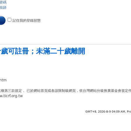
密碼
痕跡
記住我的登錄狀態
十歲可註冊
；
未滿二十歲離開
.htm
六條第三款規定， 已於網站首頁或各該限制級網頁，依台灣網站分級推廣基金會規定
crf.org.tw
GMT+8, 2026-8-9 04:09 AM,
Pr