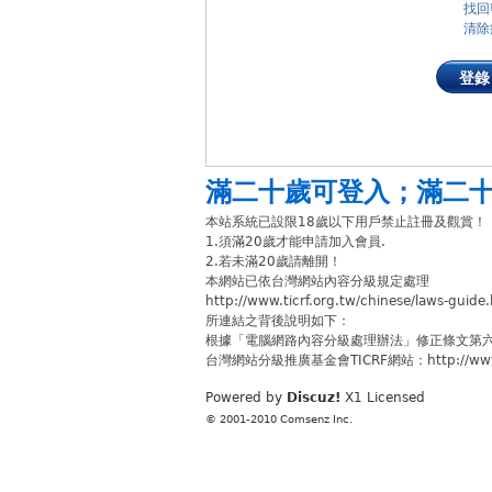
找回
清除
登錄
滿二十歲可登入
；
滿二
本站系統已設限18歲以下用戶禁止註冊及觀賞！
1.須滿20歲才能申請加入會員.
2.若未滿20歲請離開！
本網站已依台灣網站內容分級規定處理
http://www.ticrf.org.tw/chinese/laws-guide
所連結之背後說明如下：
根據「電腦網路內容分級處理辦法」修正條文第
台灣網站分級推廣基金會TICRF網站：http://www.ti
Powered by
Discuz!
X1
Licensed
© 2001-2010
Comsenz Inc.