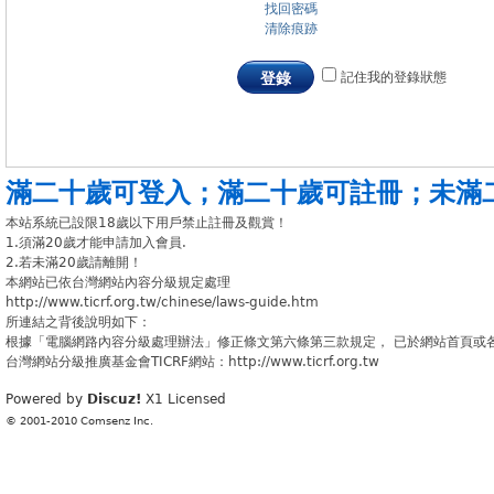
找回密碼
清除痕跡
記住我的登錄狀態
登錄
滿二十歲可登入
；
滿二十歲可註冊
；
未滿
本站系統已設限18歲以下用戶禁止註冊及觀賞！
1.須滿20歲才能申請加入會員.
2.若未滿20歲請離開！
本網站已依台灣網站內容分級規定處理
http://www.ticrf.org.tw/chinese/laws-guide.htm
所連結之背後說明如下：
根據「電腦網路內容分級處理辦法」修正條文第六條第三款規定， 已於網站首頁或
台灣網站分級推廣基金會TICRF網站：http://www.ticrf.org.tw
Powered by
Discuz!
X1
Licensed
© 2001-2010
Comsenz Inc.