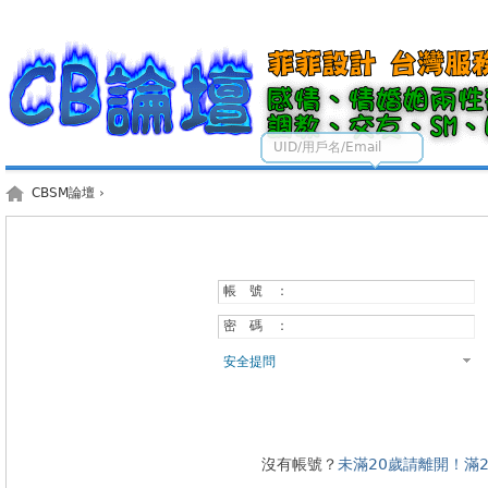
UID/用戶名/Email
CBSM論壇
›
帳 號 ：
密 碼 ：
安全提問
沒有帳號？
未滿20歲請離開！滿