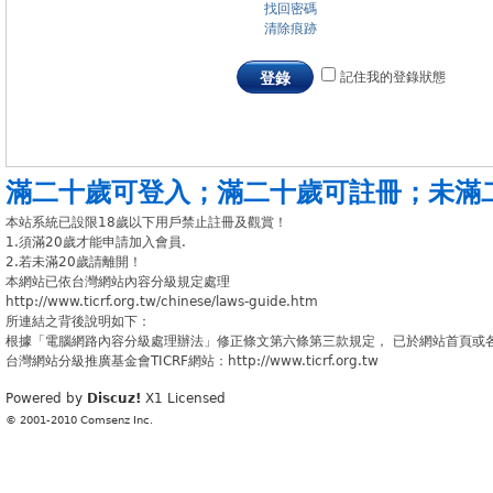
找回密碼
清除痕跡
記住我的登錄狀態
登錄
滿二十歲可登入
；
滿二十歲可註冊
；
未滿
本站系統已設限18歲以下用戶禁止註冊及觀賞！
1.須滿20歲才能申請加入會員.
2.若未滿20歲請離開！
本網站已依台灣網站內容分級規定處理
http://www.ticrf.org.tw/chinese/laws-guide.htm
所連結之背後說明如下：
根據「電腦網路內容分級處理辦法」修正條文第六條第三款規定， 已於網站首頁或
台灣網站分級推廣基金會TICRF網站：http://www.ticrf.org.tw
Powered by
Discuz!
X1
Licensed
© 2001-2010
Comsenz Inc.