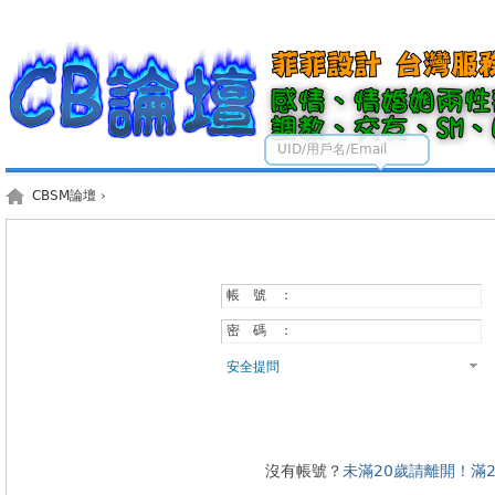
UID/用戶名/Email
CBSM論壇
›
帳 號 ：
密 碼 ：
安全提問
沒有帳號？
未滿20歲請離開！滿