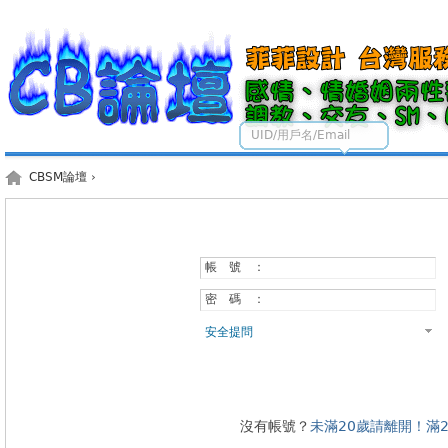
UID/用戶名/Email
CBSM論壇
›
帳 號 ：
密 碼 ：
安全提問
沒有帳號？
未滿20歲請離開！滿