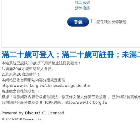
找回密碼
清除痕跡
記住我的登錄狀態
登錄
滿二十歲可登入
；
滿二十歲可註冊
；
未滿
本站系統已設限18歲以下用戶禁止註冊及觀賞！
1.須滿20歲才能申請加入會員.
2.若未滿20歲請離開！
本網站已依台灣網站內容分級規定處理
http://www.ticrf.org.tw/chinese/laws-guide.htm
所連結之背後說明如下：
根據「電腦網路內容分級處理辦法」修正條文第六條第三款規定， 已於網站首頁或
台灣網站分級推廣基金會TICRF網站：http://www.ticrf.org.tw
Powered by
Discuz!
X1
Licensed
© 2001-2010
Comsenz Inc.