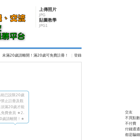
上傳照片
JPG
貼圖教學
JPG1
未滿20歲請離開！滿20歲可免費註冊！
|
登錄
統已設限20歲
戶禁止註冊及觀
.須滿20歲才能
交友
免費會員 ★2.
不買點數
0歲請離開！★
不付費
付錢通通
都是騙錢