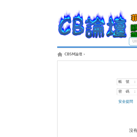
U
CBSM論壇
›
帳 號 ：
密 碼 ：
安全提問
沒