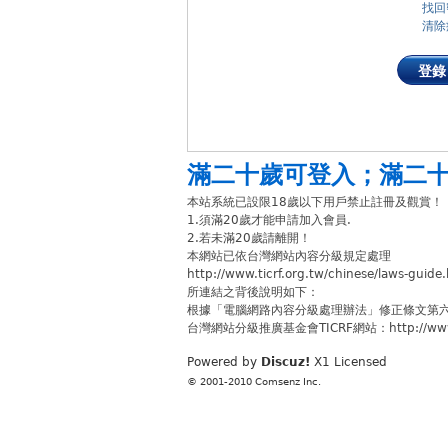
找回
清除
登錄
滿二十歲可登入
；
滿二
本站系統已設限18歲以下用戶禁止註冊及觀賞！
1.須滿20歲才能申請加入會員.
2.若未滿20歲請離開！
本網站已依台灣網站內容分級規定處理
http://www.ticrf.org.tw/chinese/laws-guide
所連結之背後說明如下：
根據「電腦網路內容分級處理辦法」修正條文第
台灣網站分級推廣基金會TICRF網站：http://www.ti
Powered by
Discuz!
X1
Licensed
© 2001-2010
Comsenz Inc.