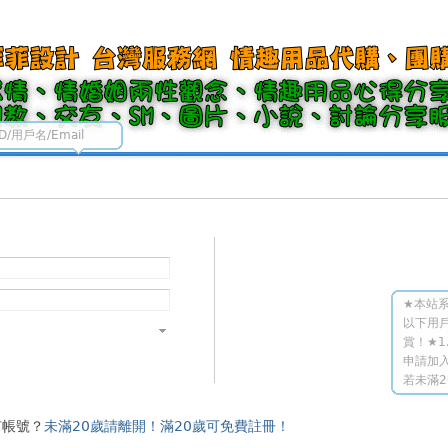
ID/用戶名/Email
★本站系
以下用
賞！★1
申請加入
若未滿2
有帳號？
未滿20歲請離開！滿20歲可免費註冊！