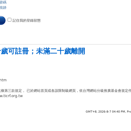
密碼
痕跡
記住我的登錄狀態
十歲可註冊
；
未滿二十歲離開
.htm
六條第三款規定， 已於網站首頁或各該限制級網頁，依台灣網站分級推廣基金會規定
crf.org.tw
GMT+8, 2026-8-7 04:40 PM,
Pr