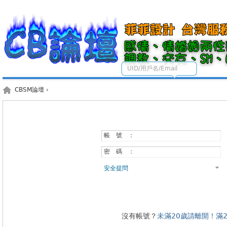
UID/用戶名/Email
CBSM論壇
›
帳 號 ：
密 碼 ：
安全提問
沒有帳號？
未滿20歲請離開！滿