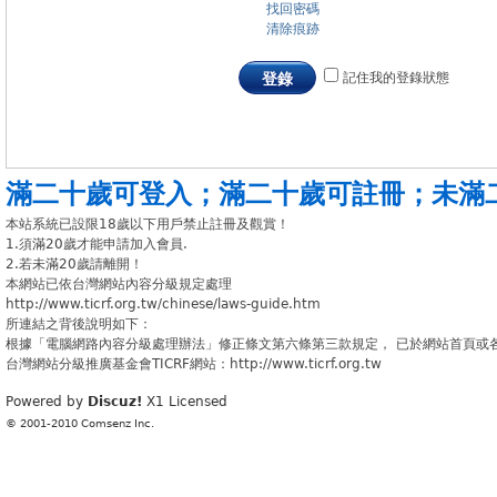
找回密碼
清除痕跡
記住我的登錄狀態
登錄
滿二十歲可登入
；
滿二十歲可註冊
；
未滿
本站系統已設限18歲以下用戶禁止註冊及觀賞！
1.須滿20歲才能申請加入會員.
2.若未滿20歲請離開！
本網站已依台灣網站內容分級規定處理
http://www.ticrf.org.tw/chinese/laws-guide.htm
所連結之背後說明如下：
根據「電腦網路內容分級處理辦法」修正條文第六條第三款規定， 已於網站首頁或
台灣網站分級推廣基金會TICRF網站：http://www.ticrf.org.tw
Powered by
Discuz!
X1
Licensed
© 2001-2010
Comsenz Inc.