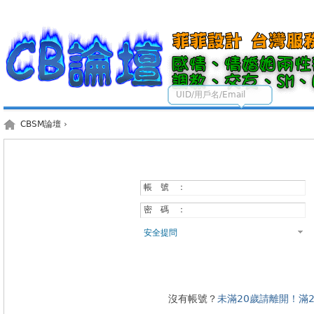
UID/用戶名/Email
CBSM論壇
›
帳 號 ：
密 碼 ：
安全提問
沒有帳號？
未滿20歲請離開！滿