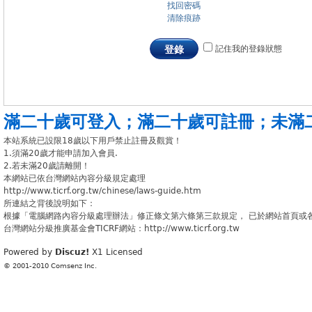
找回密碼
清除痕跡
記住我的登錄狀態
登錄
滿二十歲可登入
；
滿二十歲可註冊
；
未滿
本站系統已設限18歲以下用戶禁止註冊及觀賞！
1.須滿20歲才能申請加入會員.
2.若未滿20歲請離開！
本網站已依台灣網站內容分級規定處理
http://www.ticrf.org.tw/chinese/laws-guide.htm
所連結之背後說明如下：
根據「電腦網路內容分級處理辦法」修正條文第六條第三款規定， 已於網站首頁或
台灣網站分級推廣基金會TICRF網站：http://www.ticrf.org.tw
Powered by
Discuz!
X1
Licensed
© 2001-2010
Comsenz Inc.