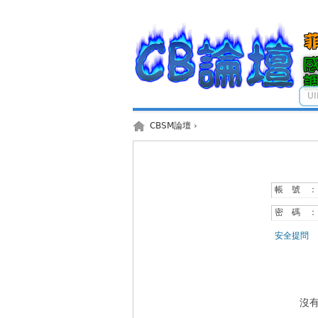
U
CBSM論壇
›
帳 號 ：
密 碼 ：
安全提問
沒