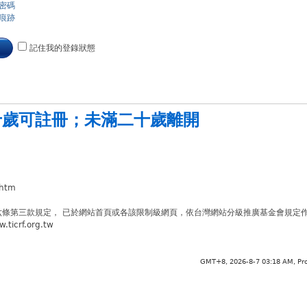
密碼
痕跡
記住我的登錄狀態
十歲可註冊
；
未滿二十歲離開
.htm
六條第三款規定， 已於網站首頁或各該限制級網頁，依台灣網站分級推廣基金會規定
crf.org.tw
GMT+8, 2026-8-7 03:18 AM,
Pr