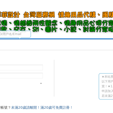
ID/用戶名/Email
★本站系
以下用
賞！★1
申請加入
若未滿2
有帳號？
未滿20歲請離開！滿20歲可免費註冊！