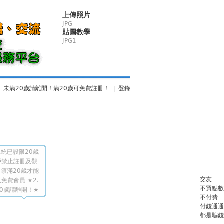
上傳照片
JPG
貼圖教學
JPG1
未滿20歲請離開！滿20歲可免費註冊！
|
登錄
統已設限20歲
戶禁止註冊及觀
.須滿20歲才能
交友
免費會員 ★2.
不買點數
0歲請離開！★
不付費
付錢通通
都是騙錢