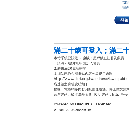
找回
清除
登錄
滿二十歲可登入
；
滿二
本站系統已設限18歲以下用戶禁止註冊及觀賞！
1.須滿20歲才能申請加入會員.
2.若未滿20歲請離開！
本網站已依台灣網站內容分級規定處理
http://www.ticrf.org.tw/chinese/laws-guide
所連結之背後說明如下：
根據「電腦網路內容分級處理辦法」修正條文第
台灣網站分級推廣基金會TICRF網站：http://www.ti
Powered by
Discuz!
X1
Licensed
© 2001-2010
Comsenz Inc.