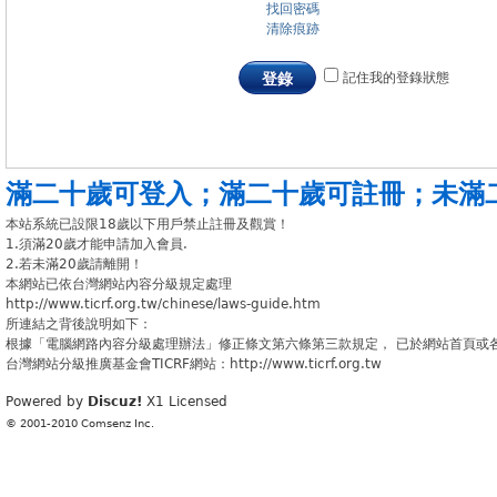
找回密碼
清除痕跡
記住我的登錄狀態
登錄
滿二十歲可登入
；
滿二十歲可註冊
；
未滿
本站系統已設限18歲以下用戶禁止註冊及觀賞！
1.須滿20歲才能申請加入會員.
2.若未滿20歲請離開！
本網站已依台灣網站內容分級規定處理
http://www.ticrf.org.tw/chinese/laws-guide.htm
所連結之背後說明如下：
根據「電腦網路內容分級處理辦法」修正條文第六條第三款規定， 已於網站首頁或
台灣網站分級推廣基金會TICRF網站：http://www.ticrf.org.tw
Powered by
Discuz!
X1
Licensed
© 2001-2010
Comsenz Inc.