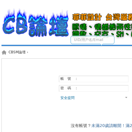
UID/用戶名/Email
CBSM論壇
›
帳 號 ：
密 碼 ：
安全提問
沒有帳號？
未滿20歲請離開！滿