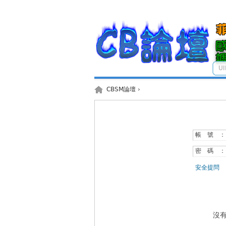
U
CBSM論壇
›
帳 號 ：
密 碼 ：
安全提問
沒