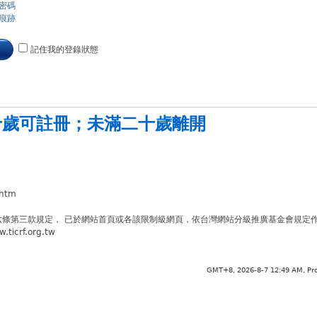
密碼
痕跡
記住我的登錄狀態
十歲可註冊
；
未滿二十歲離開
.htm
六條第三款規定， 已於網站首頁或各該限制級網頁，依台灣網站分級推廣基金會規定
crf.org.tw
GMT+8, 2026-8-7 12:49 AM,
Pr