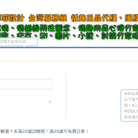
ID/用戶名/Email
★本站系
以下用
賞！★1
申請加入
若未滿2
有帳號？
未滿20歲請離開！滿20歲可免費註冊！