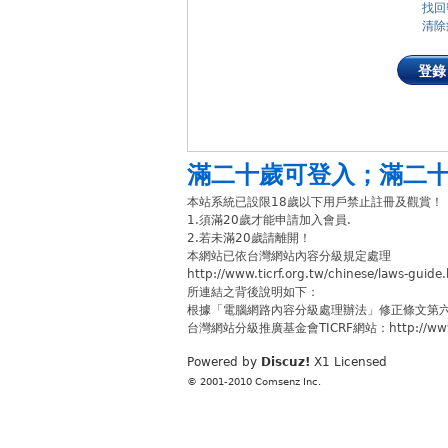
找回
清除
登錄
滿二十歲可登入
；
滿二
本站系統已設限18歲以下用戶禁止註冊及觀賞！
1.須滿20歲才能申請加入會員.
2.若未滿20歲請離開！
本網站已依台灣網站內容分級規定處理
http://www.ticrf.org.tw/chinese/laws-guide
所連結之背後說明如下：
根據「電腦網路內容分級處理辦法」修正條文第
台灣網站分級推廣基金會TICRF網站：http://www.ti
Powered by
Discuz!
X1
Licensed
© 2001-2010
Comsenz Inc.