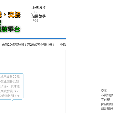
上傳照片
JPG
貼圖教學
JPG1
未滿20歲請離開！滿20歲可免費註冊！
|
登錄
統已設限20歲
戶禁止註冊及觀
.須滿20歲才能
交友
免費會員 ★2.
不買點數
0歲請離開！★
不付費
付錢通通
都是騙錢