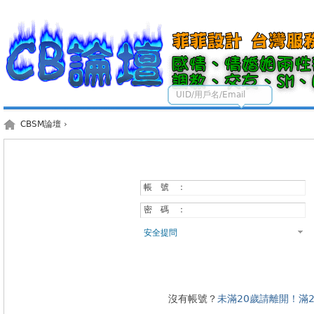
UID/用戶名/Email
CBSM論壇
›
帳 號 ：
密 碼 ：
安全提問
沒有帳號？
未滿20歲請離開！滿