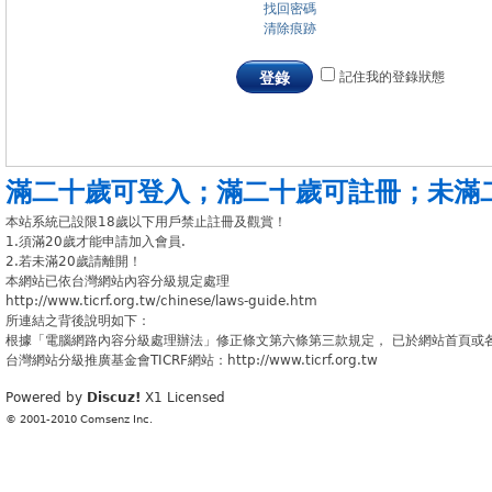
找回密碼
清除痕跡
記住我的登錄狀態
登錄
滿二十歲可登入
；
滿二十歲可註冊
；
未滿
本站系統已設限18歲以下用戶禁止註冊及觀賞！
1.須滿20歲才能申請加入會員.
2.若未滿20歲請離開！
本網站已依台灣網站內容分級規定處理
http://www.ticrf.org.tw/chinese/laws-guide.htm
所連結之背後說明如下：
根據「電腦網路內容分級處理辦法」修正條文第六條第三款規定， 已於網站首頁或
台灣網站分級推廣基金會TICRF網站：http://www.ticrf.org.tw
Powered by
Discuz!
X1
Licensed
© 2001-2010
Comsenz Inc.