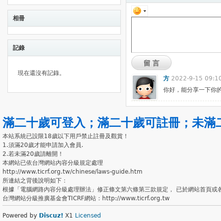
相冊
記錄
留言
現在還沒有記錄。
方
2022-9-15 09:1
你好，能分享一下你
滿二十歲可登入
；
滿二十歲可註冊
；
未滿
本站系統已設限18歲以下用戶禁止註冊及觀賞！
1.須滿20歲才能申請加入會員.
2.若未滿20歲請離開！
本網站已依台灣網站內容分級規定處理
http://www.ticrf.org.tw/chinese/laws-guide.htm
所連結之背後說明如下：
根據「電腦網路內容分級處理辦法」修正條文第六條第三款規定， 已於網站首頁或
台灣網站分級推廣基金會TICRF網站：http://www.ticrf.org.tw
Powered by
Discuz!
X1
Licensed