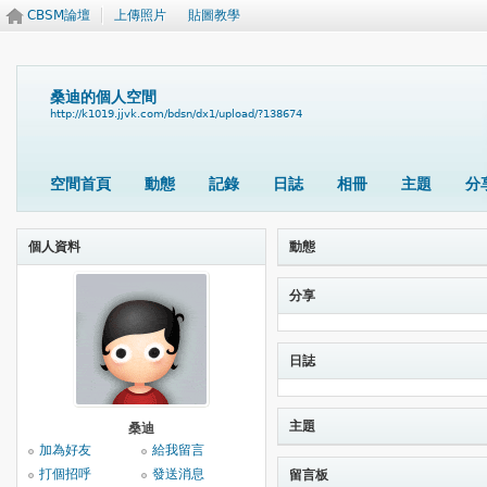
CBSM論壇
上傳照片
貼圖教學
桑迪的個人空間
http://k1019.jjvk.com/bdsn/dx1/upload/?138674
空間首頁
動態
記錄
日誌
相冊
主題
分
個人資料
動態
分享
日誌
主題
桑迪
加為好友
給我留言
打個招呼
發送消息
留言板