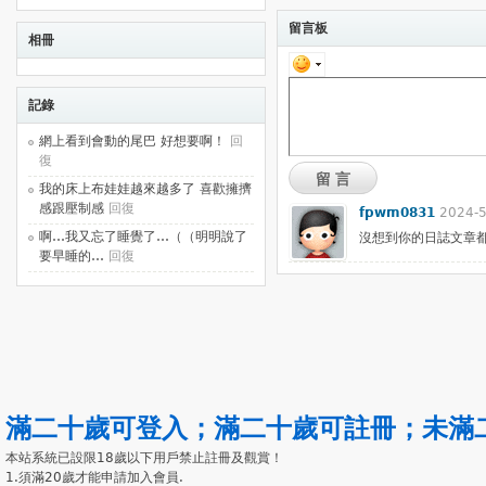
留言板
相冊
記錄
網上看到會動的尾巴 好想要啊！
回
復
留言
我的床上布娃娃越來越多了 喜歡擁擠
感跟壓制感
回復
fpwm0831
2024-5
啊…我又忘了睡覺了…（（明明說了
沒想到你的日誌文章都刪
要早睡的…
回復
滿二十歲可登入
；
滿二十歲可註冊
；
未滿
本站系統已設限18歲以下用戶禁止註冊及觀賞！
1.須滿20歲才能申請加入會員.