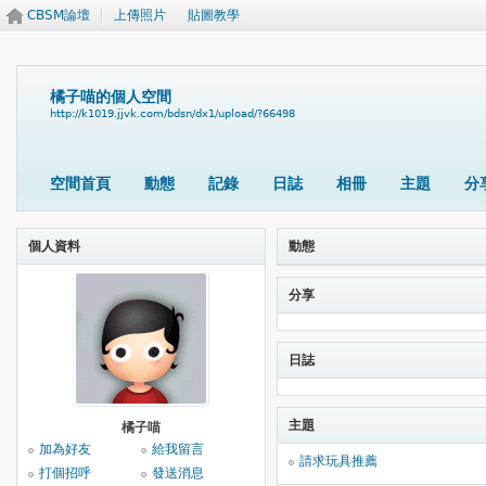
CBSM論壇
上傳照片
貼圖教學
橘子喵的個人空間
http://k1019.jjvk.com/bdsn/dx1/upload/?66498
空間首頁
動態
記錄
日誌
相冊
主題
分
個人資料
動態
分享
日誌
主題
橘子喵
加為好友
給我留言
請求玩具推薦
打個招呼
發送消息