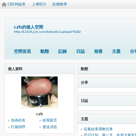
CBSM論壇
上傳照片
貼圖教學
czh的個人空間
http://k1019.jjvk.com/bdsn/dx1/upload/?5282
空間首頁
動態
記錄
日誌
相冊
主題
分
個人資料
動態
分享
日誌
czh
主題
加為好友
給我留言
打個招呼
發送消息
征集奴隶调教任务
百日计划，第一天，欢迎大家监