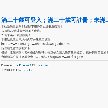
滿二十歲可登入
；
滿二十歲可註冊
；
未滿
本站系統已設限18歲以下用戶禁止註冊及觀賞！
1.須滿20歲才能申請加入會員.
2.若未滿20歲請離開！
本網站已依台灣網站內容分級規定處理
http://www.ticrf.org.tw/chinese/laws-guide.htm
所連結之背後說明如下：
根據「電腦網路內容分級處理辦法」修正條文第六條第三款規定， 已於網站首頁或
台灣網站分級推廣基金會TICRF網站：http://www.ticrf.org.tw
Powered by
Discuz!
X1
Licensed
© 2001-2010
Comsenz Inc.