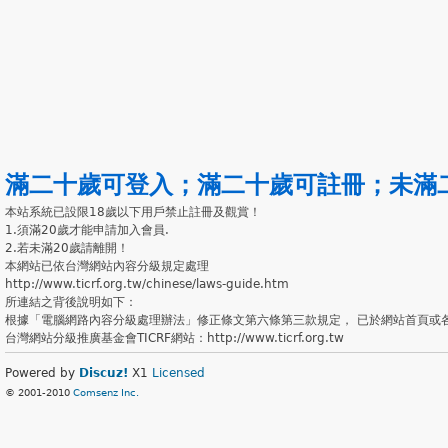
滿二十歲可登入
；
滿二十歲可註冊
；
未滿
本站系統已設限18歲以下用戶禁止註冊及觀賞！
1.須滿20歲才能申請加入會員.
2.若未滿20歲請離開！
本網站已依台灣網站內容分級規定處理
http://www.ticrf.org.tw/chinese/laws-guide.htm
所連結之背後說明如下：
根據「電腦網路內容分級處理辦法」修正條文第六條第三款規定， 已於網站首頁或
台灣網站分級推廣基金會TICRF網站：http://www.ticrf.org.tw
Powered by
Discuz!
X1
Licensed
© 2001-2010
Comsenz Inc.