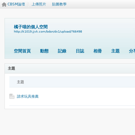
CBSM論壇
上傳照片
貼圖教學
橘子喵的個人空間
http://k1019.jjvk.com/bdsn/dx1/upload/?66498
空間首頁
動態
記錄
日誌
相冊
主題
分
主題
主題
請求玩具推薦