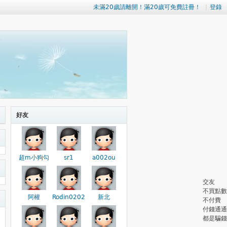
未滿20歲請離開！滿20歲可免費註冊！
|
登錄
好友
超m小狗勾
sr1
a002ou
交友
不買點數
阿權
Rodin0202
新北
不付費
付錢通通
都是騙錢