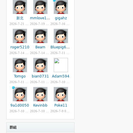
新北
mmlove121imyrs
gigahz
2026-7-21 09:42 AM
2026-7-19 01:28 PM
2026-7-16 12:50 AM
roger5210
Beam
Bluepig69598785
2026-7-14 07:35 PM
2026-7-14 04:01 PM
2026-7-11 09:53 PM
Tomgo
bian0731
Adam594
2026-7-11 05:44 PM
2026-7-11 02:47 AM
2026-7-10 10:44 PM
9a1d0050
Kevinbb
Poke11
2026-7-10 01:04 PM
2026-7-10 01:13 AM
2026-7-9 08:28 PM
群組