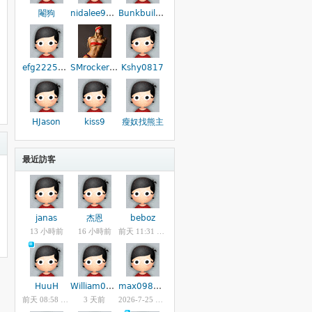
閹狗
nidalee9211
Bunkbuilder
efg2225558
SMrocker8402
Kshy0817
HJason
kiss9
瘦奴找熊主
最近訪客
janas
杰恩
beboz
13 小時前
16 小時前
前天 11:31 PM
HuuH
William0522
max0982885908
前天 08:58 AM
3 天前
2026-7-25 12:48 PM