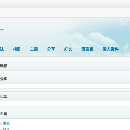
925
誌
相冊
主題
分享
好友
留言板
個人資料
動態
分享
日誌
主題
徵奴
找犬