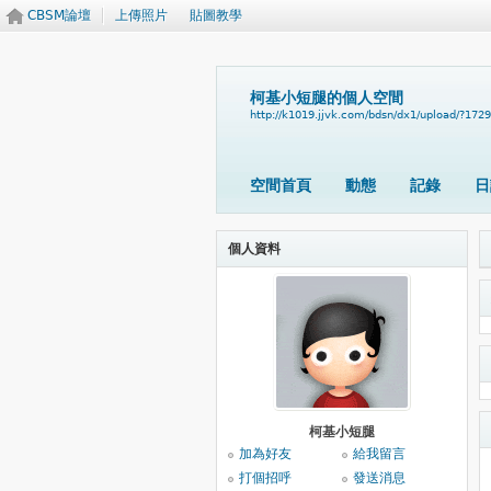
CBSM論壇
上傳照片
貼圖教學
柯基小短腿的個人空間
http://k1019.jjvk.com/bdsn/dx1/upload/?172
空間首頁
動態
記錄
日
個人資料
柯基小短腿
加為好友
給我留言
打個招呼
發送消息